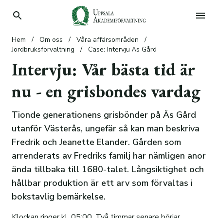
Hem
/
Om oss
/
Våra affärsområden
/
Hyr bostad
Jordbruksförvaltning
/
Case: Intervju Äs Gård
Intervju: Vår bästa tid är
Hyr lokal
Hyresgäst
Köp tomt
Student
Lediga lokaler
Våra hyresfastigheter
nu - en grisbondes vardag
Sök stipendier
Parkering
Lantligt belägna tomter i Taxinge
Lilla Sunnersta
Tionde generationens grisbönder på Äs Gård
Donera
Vanliga frågor
Skogstorp Eskilstuna
Stiftelser
Kronåsen
Planskisser
utanför Västerås, ungefär så kan man beskriva
Fredrik och Jeanette Elander. Gården som
Om oss
Information om bostadskön
Lena-Ekeby utanför Vattholma
Stipendier
Donera
Information
Bilder på lägenheterna
Planlösningar
arrenderats av Fredriks familj har nämligen anor
Forskning och framsteg
Våra affärsområden
ända tillbaka till 1680-talet. Långsiktighet och
Case: Elsa Eschelsson Stiftelse
Stadsfastighetsförvaltning
hållbar produktion är ett arv som förvaltas i
bokstavlig bemärkelse.
Case: Stiftelsen Lennart och Kerstin Holms
Skogsförvaltning
Alla fastigheter
stipendiefond för mykologisk forskning
Klockan ringer kl. 05:00. Två timmar senare börjar