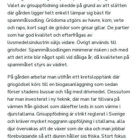
Valet av grisuppfödning skedde på grund av att slätten
där gården ligger helt enkelt lämpar sig bäst för
spannmålsodling. Grödorna utgörs av havre, korn, vete
och raps, kort sagt de grödor som grisar gillar. De partier
som har god kvalitet och efterfrågas av
livsmedelsindustrin säljs vidare. Övrigt används till
grisfoder. Spannmålsodlingen minimerar risken i och med
att det inte blir något spill vid dåliga år, då kvaliteten på
spannmålet styrs av vädret.
På gården arbetar man utifrån ett kretslopptänk där
grisgödsel körs till en biogasanläggning som sedan
förser stadens bussar och tåg med drivmedel. Dessutom
har man investerat i ny teknik, där man tar tillvara på
värmen från gödsel som därefter leds in som värme i
djurstallarna. Grisuppfödning är strikt reglerat i Sverige
och kräver mycket noggrann uppföljning i stallarna, alla
djur övervakas att de växer som de ska och man jobbar
förebyggande så att djuren håller sig friska. Stort fokus