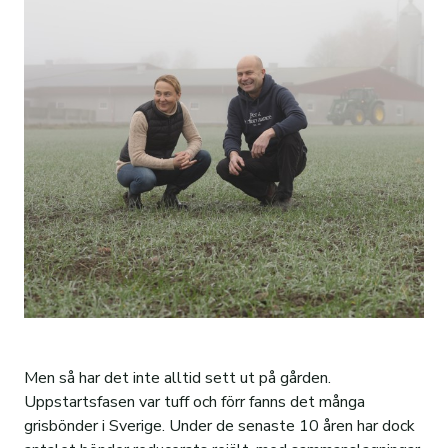
400-årsjubileum
Skogsförvaltning
PDF-faktura
Film: Hållbar fastighetsskötsel
Kontakt
Jordbruksförvaltning
Övriga Fakturaformat
Film: Hållbar fastighetsförvaltning
Sociala medier
Finansförvaltning
Pappersfaktura
Code of conduct
Felanmälan
Bostadskö
Men så har det inte alltid sett ut på gården.
Uppstartsfasen var tuff och förr fanns det många
grisbönder i Sverige. Under de senaste 10 åren har dock