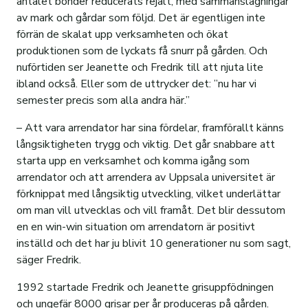
antalet bönder reducerats rejält, med sammanslagningar
av mark och gårdar som följd. Det är egentligen inte
förrän de skalat upp verksamheten och ökat
produktionen som de lyckats få snurr på gården. Och
nuförtiden ser Jeanette och Fredrik till att njuta lite
ibland också. Eller som de uttrycker det: ”nu har vi
semester precis som alla andra här.”
– Att vara arrendator har sina fördelar, framförallt känns
långsiktigheten trygg och viktig. Det går snabbare att
starta upp en verksamhet och komma igång som
arrendator och att arrendera av Uppsala universitet är
förknippat med långsiktig utveckling, vilket underlättar
om man vill utvecklas och vill framåt. Det blir dessutom
en en win-win situation om arrendatorn är positivt
inställd och det har ju blivit 10 generationer nu som sagt,
säger Fredrik.
1992 startade Fredrik och Jeanette grisuppfödningen
och ungefär 8000 grisar per år produceras på gården.