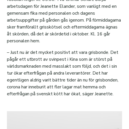
Jordbruksförvaltning
Personal
Certifiering
arbetsdagen för Jeanette Elander, som vanligt med en
Norra Sunnersta
Upplåtelser
Strukturomvandling
gemensam fika med personalen och dagens
arbetsuppgifter på gården gås igenom. På förmiddagarna
Rundvirkesförsäljning
Personal
Om visionsstyrd stadsutveckling
sker framförallt grisskötsel och eftermiddagarna ägnas
åt skörden, då det är skördetid i oktober. Kl. 16 går
Skogsskötsel
Case: Intervju Äs Gård
Bakgrund
Aktuellt om projektet
personalen hem.
Finansförvaltning
Hyggesfritt skogsbruk
Frågor och svar
Planbesked
Sammanställning Medborgarforum 4
– Just nu är det mycket positivt att vara grisbonde. Det
Mark- och exploateringsavdelningen
Skogstillstånd
Vad innebär hyggesfritt skogsbruk?
Visionsmanual
pågår ett utbrott av svinpest i Kina som är störst på
världsmarknaden med masslakt som följd, och det i sin
Förvaltningens mål
Skogweb
Personal
Senaste nytt: Vad sker just nu?
Resultat från digital dialog
tur ökar efterfrågan på andra leverantörer. Det har
egentligen aldrig varit bättre tider än nu för grisbonden,
Historik
Personal
Visionsworkshop, VWS
corona har inneburit att fler lagar mat hemma och
Vår organisation
Medborgarforum, MBF
efterfrågan på svenskt kött har ökat, säger Jeanette.
Hållbarhet
Personal
Leverantörer
Styrelse och VD
Samhällsengagemang
Vår logga
Stadsfastigheter
E-faktura