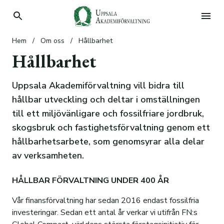
Hem
/
Om oss
/
Hållbarhet
Hyr bostad
Hållbarhet
Hyr lokal
Hyresgäst
Uppsala Akademiförvaltning vill bidra till
Köp tomt
Student
Lediga lokaler
Våra hyresfastigheter
hållbar utveckling och deltar i omställningen
Sök stipendier
Parkering
Lantligt belägna tomter i Taxinge
Lilla Sunnersta
till ett miljövänligare och fossilfriare jordbruk,
Donera
Vanliga frågor
Skogstorp Eskilstuna
Stiftelser
Kronåsen
Planskisser
skogsbruk och fastighetsförvaltning genom ett
hållbarhetsarbete, som genomsyrar alla delar
Om oss
Information om bostadskön
Lena-Ekeby utanför Vattholma
Stipendier
Donera
Information
Bilder på lägenheterna
Planlösningar
av verksamheten.
Forskning och framsteg
Våra affärsområden
HÅLLBAR FÖRVALTNING UNDER 400 ÅR
Case: Elsa Eschelsson Stiftelse
Förvaltningens mål
Stadsfastighetsförvaltning
Vår finansförvaltning har sedan 2016 endast fossilfria
Case: Stiftelsen Lennart och Kerstin Holms
Historik
Skogsförvaltning
Alla fastigheter
investeringar. Sedan ett antal år verkar vi utifrån FN:s
stipendiefond för mykologisk forskning