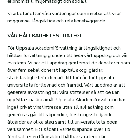
ekonomiskt, miljömässigt och socialt.
Vi arbetar efter våra värderingar som innebär att vi är
noggranna, långsiktiga och relationsbyggande.
VÅR HÅLLBARHETSSTRATEGI
För Uppsala Akademiförvaltning är långsiktighet och
hållbar förvaltning grunden till hela vårt uppdrag och vår
existens. Vi har ett uppdrag gentemot de donatorer som
över fem sekel donerat kapital, skog, gårdar,
stadsfastigheter och mark till förmån för Uppsala
universitets fortlevnad och framtid. Vårt uppdrag är att
generera avkastning till våra stiftelser så att de kan
uppfylla sina ändamål. Uppsala Akademiförvaltning har
inget privat vinstintresse utan all avkastning som
genereras går till stipendier, forskningsstödjande
åtgärder av olika slag samt till universitetets egen
verksamhet. Ett sådant värdeskapande över tid
förutsätter en långsiktigt hållbar strategi, där