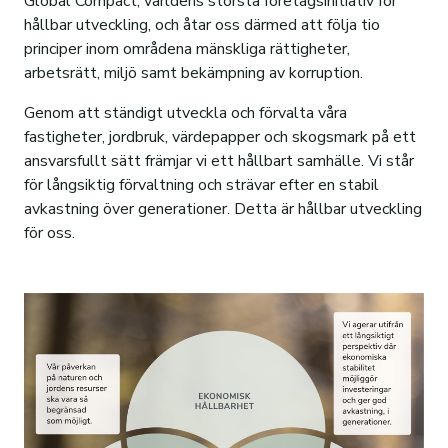
Global Compact, världens största företagsinitiativ för
Vår organisation
Jordbruksförvaltning
Personal
Certifiering
hållbar utveckling, och åtar oss därmed att följa tio
Hållbarhet
Finansförvaltning
Personal
Norra Sunnersta
Upplåtelser
Strukturomvandling
principer inom områdena mänskliga rättigheter,
arbetsrätt, miljö samt bekämpning av korruption.
Mark- och exploateringsavdelningen
Styrelse och VD
Samhällsengagemang
Rundvirkesförsäljning
Personal
Om visionsstyrd stadsutveckling
Genom att ständigt utveckla och förvalta våra
Stadsfastigheter
Skogsskötsel
Case: Intervju Äs Gård
Personal
Bakgrund
Aktuellt om projektet
fastigheter, jordbruk, värdepapper och skogsmark på ett
ansvarsfullt sätt främjar vi ett hållbart samhälle. Vi står
Skogsförvaltning
Hyggesfritt skogsbruk
Film: Hållbar fastighetsskötsel
Frågor och svar
Planbesked
Sammanställning Medborgarforum 4
för långsiktig förvaltning och strävar efter en stabil
Jordbruksförvaltning
Skogstillstånd
Film: Hållbar fastighetsförvaltning
Vad innebär hyggesfritt skogsbruk?
Visionsmanual
avkastning över generationer. Detta är hållbar utveckling
för oss.
Finansförvaltning
Skogweb
Senaste nytt: Vad sker just nu?
Resultat från digital dialog
Leverantörer
Personal
Visionsworkshop, VWS
Vår logga
E-faktura
Medborgarforum, MBF
400-årsjubileum
PDF-faktura
Kontakt
Övriga Fakturaformat
Sociala medier
Pappersfaktura