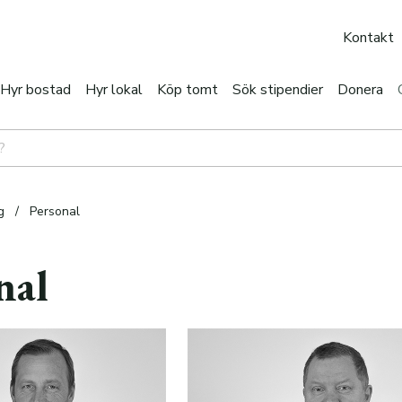
Kontakt
Hyr bostad
Hyr lokal
Köp tomt
Sök stipendier
Donera
g
/
Personal
nal