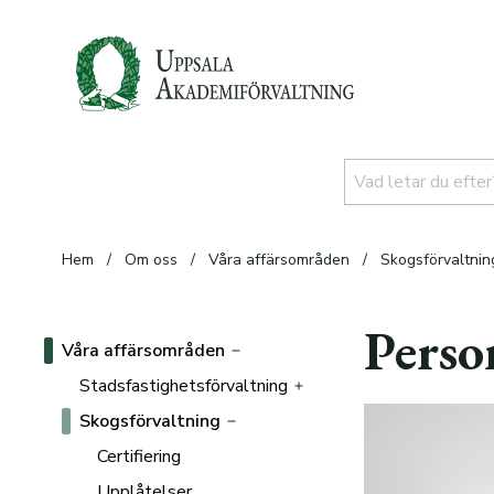
Hem
/
Om oss
/
Våra affärsområden
/
Skogsförvaltnin
Perso
Våra affärsområden
Stadsfastighetsförvaltning
Skogsförvaltning
Alla fastigheter
Personal
Certifiering
Norra Sunnersta
Upplåtelser