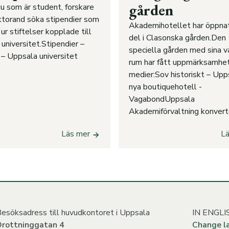
gården
u som är student, forskare
ktorand söka stipendier som
Akademihotellet har öppnat
ur stiftelser kopplade till
del i Clasonska gården.Den
universitet.Stipendier –
speciella gården med sina v
– Uppsala universitet
rum har fått uppmärksamhet 
medier:Sov historiskt – Upp
nya boutiquehotell -
VagabondUppsala
Akademiförvaltning konverter
Läs mer
L
esöksadress till huvudkontoret i Uppsala
IN ENGLI
Drottninggatan 4
Change l