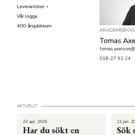
Leverantörer
Styrelse och VD
Samhällsengagemang
Vår logga
Stadsfastigheter
E-faktura
400-årsjubileum
Skogsförvaltning
PDF-faktura
Film: Hållbar fastighetsskötsel
AKADEMISKOG
Jordbruksförvaltning
Övriga Fakturaformat
Film: Hållbar
Tomas Axe
fastighetsförvaltning
Finansförvaltning
Pappersfaktura
tomas.axelson@
Code of conduct
018-27 92 24
AKTUELLT
23 apr. 2026
21 jan. 2
Har du sökt en
Sök 