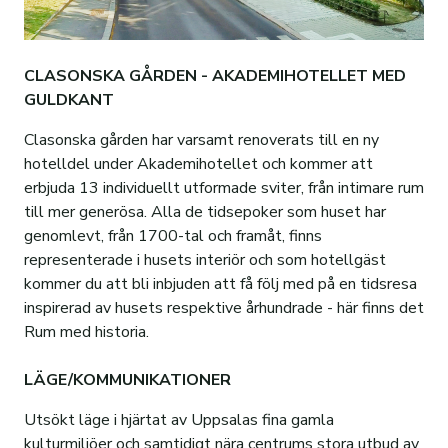
Vår organisation
Jordbruksförvaltning
Personal
Certifiering
Bostadskö
Hållbarhet
Finansförvaltning
Personal
Norra Sunnersta
Upplåtelser
Strukturomvandling
CLASONSKA GÅRDEN - AKADEMIHOTELLET MED
Leverantörer
Mark- och exploateringsavdelningen
Styrelse och VD
Samhällsengagemang
Rundvirkesförsäljning
Personal
Om visionsstyrd stadsutveckling
GULDKANT
Vår logga
Stadsfastigheter
E-faktura
Skogsskötsel
Case: Intervju Äs Gård
Personal
Bakgrund
Aktuellt om projektet
Clasonska gården har varsamt renoverats till en ny
hotelldel under Akademihotellet och kommer att
400-årsjubileum
Skogsförvaltning
PDF-faktura
Hyggesfritt skogsbruk
Film: Hållbar fastighetsskötsel
Frågor och svar
Planbesked
Sammanställning Medborgarforum 4
erbjuda 13 individuellt utformade sviter, från intimare rum
Jordbruksförvaltning
Övriga Fakturaformat
Skogstillstånd
Film: Hållbar fastighetsförvaltning
Vad innebär hyggesfritt skogsbruk?
Visionsmanual
till mer generösa. Alla de tidsepoker som huset har
genomlevt, från 1700-tal och framåt, finns
Finansförvaltning
Pappersfaktura
Skogweb
Senaste nytt: Vad sker just nu?
Resultat från digital dialog
representerade i husets interiör och som hotellgäst
kommer du att bli inbjuden att få följ med på en tidsresa
Code of conduct
Personal
Visionsworkshop, VWS
inspirerad av husets respektive århundrade - här finns det
Medborgarforum, MBF
Rum med historia.
LÄGE/KOMMUNIKATIONER
Utsökt läge i hjärtat av Uppsalas fina gamla
kulturmiljöer och samtidigt nära centrums stora utbud av