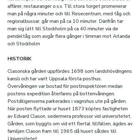
affärer, restauranger o.s.v. Till stora torget promenerar
man på några minuter och till Resecentrum, med tåg och
regionalbussar, går man på ca 10 minuter. Därifrån tar
man sig lätt till Stockholm på ca 40 minuter via de
pendeltåg som avgår flera gånger i timman mot Arlanda
och Stockholm
HISTORIK
Clasonska gården uppfördes 1698 som landshövdingens
kansli och har varit Uppsala första posthus.
Övervåningen var bostad för postinspektören medan
postens expedition återfanns på bottenvåningen.
Postdiligenserna parkerades i vagnshus ute på gården.
När posten flyttade ur huset 1873 köptes fastigheten
av Edvard Clason, sedermera professor vid universitetet.
Gården, som byggts om vid ett flertal tillfällen, ägdes av
familjen Clason fram till 1965 då huset såldes till
Universitetet.